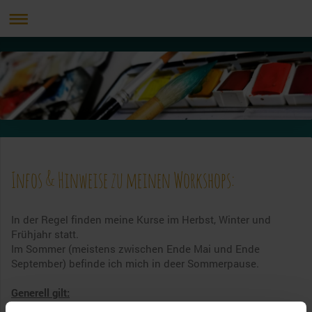
Infos & Hinweise zu meinen Workshops:
In der Regel finden meine Kurse im Herbst, Winter und
Frühjahr statt.
Im Sommer (meistens zwischen Ende Mai und Ende
September) befinde ich mich in deer Sommerpause.
Generell gilt: