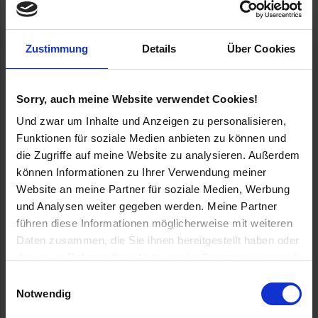
Vorkenntnisse
sind NICHT erforderlich, wenn es nicht
anders in der Kursbeschreibung erwähnt ist. Werfe
deine Scheu über Bord! ;)
Zustimmung
Details
Über Cookies
Akute psychische, emotionale und physische Probleme
und Erkrankungen sowie
Bewegungseinschränkungen
müssen VOR dem Kurs
Sorry, auch meine Website verwendet Cookies!
(BEI der Anmeldung) bitte mit mir besprochen werden!
Nur so kann ich auf deine individuellen
Und zwar um Inhalte und Anzeigen zu personalisieren,
Voraussetzungen eingehen und negative
Funktionen für soziale Medien anbieten zu können und
Auswikungen auf Vorbelastungen ausschließen.
die Zugriffe auf meine Website zu analysieren. Außerdem
Bei einer
aktuellen Psychotherpie / Coaching /
können Informationen zu Ihrer Verwendung meiner
ärztlichen Behandlung
bespreche bitte vorab mit
Website an meine Partner für soziale Medien, Werbung
deiner*m Therapeut*in / Coach / Ärzt*in ob die
und Analysen weiter gegeben werden. Meine Partner
Teilnahme am Kurs für dich geeignet ist. Ebenfalls
bitte ich dich mich bei Anmeldung darüber zu
führen diese Informationen möglicherweise mit weiteren
informieren.
Daten zusammen, die Sie ihnen bereitgestellt haben oder
Beide Punkte gelten für ALLE Kurse im Bereich Yoga,
die sie im Rahmen Ihrer Nutzung der Dienste gesammelt
Kunsttherapie, Intuitive Malerei, Kakaozeremonien.
haben.
Einwilligungsauswahl
Notwendig
Kunsttherapeutische Workshops: